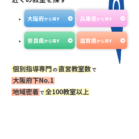
⼤阪府
兵庫県
から探す
から探す
奈良県
滋賀県
から探す
から探す
個別指導専⾨
直営教室数
の
で
⼤阪府下No.1
地域密着
全100教室以上
で
PICK UP