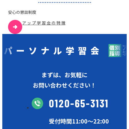
安⼼の懇談制度
ア ッ プ 学 習 会 の 特 徴
ソナル学習会
個
まずは、お気軽に
お問い合わせください！
0120-65-3131
受付時間11:00〜22:00