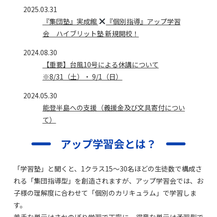
2025.03.31
『集団塾』実成館
『個別指導』アップ学習
会 ハイブリット塾 新規開校！
2024.08.30
【重要】台風10号による休講について
※8/31（土）・ 9/1（日）
2024.05.30
能登半島への支援（義援金及び文具寄付につい
て）
アップ学習会とは？
「学習塾」と聞くと、1クラス15〜30名ほどの⽣徒数で構成さ
れる「集団指導型」を創造されますが、アップ学習会では、お
子様の理解度に合わせて「個別のカリキュラム」で学習しま
す。