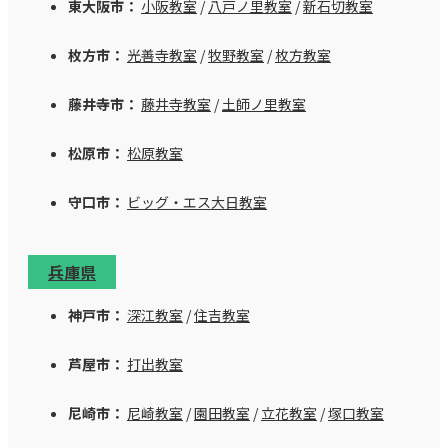
東大阪市：
小阪教室
/
八戸ノ里教室
/
新石切教室
枚方市：
光善寺教室
/
牧野教室
/
枚方教室
藤井寺市：
藤井寺教室
/
土師ノ里教室
松原市：
松原教室
守口市：
ビッグ・エス大日教室
兵庫県
神戸市：
深江教室
/
住吉教室
芦屋市：
打出教室
尼崎市：
尼崎教室
/
園田教室
/
立花教室
/
塚口教室