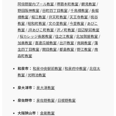
阿倍野屋内プール教室
/
堺筋本町教室
/
鶴見教室
/
野田阪神教室
/
谷町四丁目教室
/
千鳥橋教室
/
長堀
橋教室
/
堀江教室
/
弁天町教室
/
天王寺教室
/
桃谷
教室
/
昭和町教室
/
文の里教室
/
今里教室
/
あびこ
教室
/
JRあびこ町教室
/
沢ノ町教室
/
田辺駅前教室
/
桜カレッジ長居教室
/
住之江教室
/
北加賀屋教室
/
加美教室
/
喜連瓜破教室
/
出戸教室
/
南巽教室
/
蒲
生四丁目教室
/
関目教室
/
都島教室
/
野江教室
/
南
森町教室
和泉市：
和泉中央駅前教室
/
和泉府中教室
/
北信太
教室
/
光明池教室
泉大津市：
泉大津教室
泉佐野市：
泉佐野教室
/
日根野教室
大阪狭山市：
金剛教室