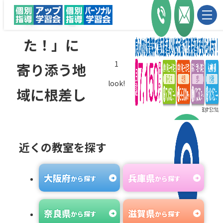
の「でき
た！」に
1
寄り添う地
look!
域に根差し
た
20年の実績
近くの教室を探す
と安心の価
⼤阪府
兵庫県
から探す
から探す
格で
奈良県
滋賀県
成績アップ
から探す
から探す