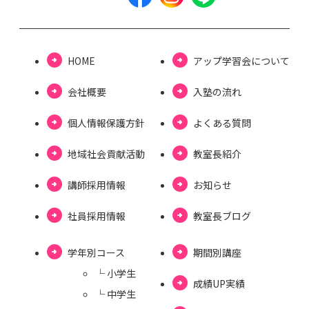
HOME
アップ学習会について
会社概要
⼊塾の流れ
個⼈情報保護⽅針
よくある質問
地域社会貢献活動
教室長紹介
講師採用情報
お知らせ
社員採用情報
教室⻑ブログ
学年別コース
期間別講座
└ ⼩学⽣
成績UP実績
└ 中学⽣