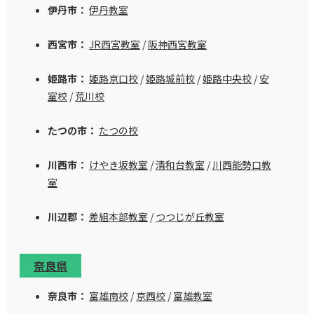
伊丹市：
伊丹教室
西宮市：
JR西宮教室
/
阪神西宮教室
姫路市：
姫路京口校
/
姫路城前校
/
姫路中央校
/
安
室校
/
荒川校
たつの市：
たつの校
川西市：
けやき坂教室
/
清和台教室
/
川西能勢口教
室
川辺郡：
差組本部教室
/
つつじが丘教室
奈良県
奈良市：
富雄南校
/
京西校
/
富雄教室