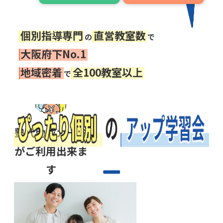
を丁寧にサ
個別指導専⾨
直営教室数
の
で
ポート
⼤阪府下No.1
地域密着
全100教室以上
で
塾代助成カード
がご利⽤出来ま
す
⼤阪市内の教室では、
小学5年生～中学3年生
を対象に⽉謝1万円まで