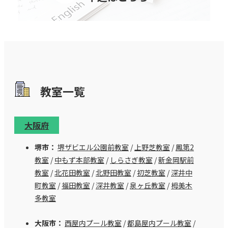
教室⼀覧
大阪府
堺市：
堺ザビエル公園前教室
/
上野芝教室
/
鳳第2
教室
/
中もず本部教室
/
しらさぎ教室
/
新金岡駅前
教室
/
北花田教室
/
北野田教室
/
初芝教室
/
深井中
町教室
/
福田教室
/
深井教室
/
泉ヶ丘教室
/
栂美木
多教室
大阪市：
西屋内プール教室
/
都島屋内プール教室
/