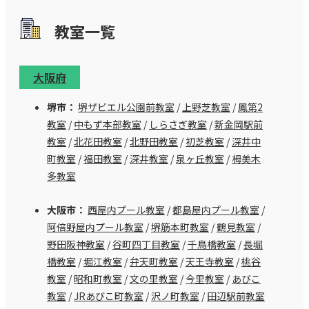
教室⼀覧
大阪府
堺市：
堺ザビエル公園前教室
/
上野芝教室
/
鳳第2
教室
/
中もず本部教室
/
しらさぎ教室
/
新金岡駅前
教室
/
北花田教室
/
北野田教室
/
初芝教室
/
深井中
町教室
/
福田教室
/
深井教室
/
泉ヶ丘教室
/
栂美木
多教室
大阪市：
西屋内プール教室
/
都島屋内プール教室
/
阿倍野屋内プール教室
/
堺筋本町教室
/
鶴見教室
/
野田阪神教室
/
谷町四丁目教室
/
千鳥橋教室
/
長堀
橋教室
/
堀江教室
/
弁天町教室
/
天王寺教室
/
桃谷
教室
/
昭和町教室
/
文の里教室
/
今里教室
/
あびこ
教室
/
JRあびこ町教室
/
沢ノ町教室
/
田辺駅前教室