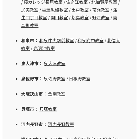
/
桜カレッジ長居教室
/
住之江教室
/
北加賀屋教室
/
加美教室
/
喜連瓜破教室
/
出戸教室
/
南巽教室
/
蒲
生四丁目教室
/
関目教室
/
都島教室
/
野江教室
/
南
森町教室
和泉市：
和泉中央駅前教室
/
和泉府中教室
/
北信太
教室
/
光明池教室
泉大津市：
泉大津教室
泉佐野市：
泉佐野教室
/
日根野教室
大阪狭山市：
金剛教室
貝塚市：
貝塚教室
河内長野市：
河内長野教室