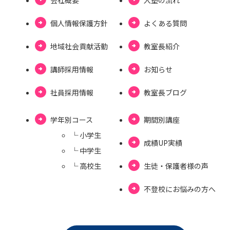
個⼈情報保護⽅針
よくある質問
地域社会貢献活動
教室長紹介
講師採用情報
お知らせ
社員採用情報
教室⻑ブログ
学年別コース
期間別講座
└ ⼩学⽣
成績UP実績
└ 中学⽣
└ ⾼校⽣
⽣徒・保護者様の声
不登校にお悩みの⽅へ