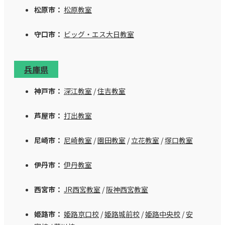
松原市：
松原教室
守口市：
ビッグ・エス大日教室
兵庫県
神戸市：
深江教室
/
住吉教室
芦屋市：
打出教室
尼崎市：
尼崎教室
/
園田教室
/
立花教室
/
塚口教室
伊丹市：
伊丹教室
西宮市：
JR西宮教室
/
阪神西宮教室
姫路市：
姫路京口校
/
姫路城前校
/
姫路中央校
/
安