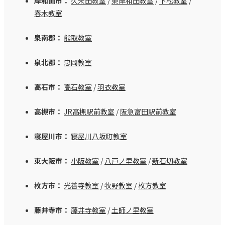
岸和田市：
久米田教室
/
東岸和田教室
/
下松教室
/
春木教室
泉南郡：
熊取教室
泉北郡：
忠岡教室
高石市：
高石教室
/
羽衣教室
高槻市：
JR高槻駅前教室
/
阪急富田駅前教室
寝屋川市：
寝屋川八坂町教室
東大阪市：
小阪教室
/
八戸ノ里教室
/
新石切教室
枚方市：
光善寺教室
/
牧野教室
/
枚方教室
藤井寺市：
藤井寺教室
/
土師ノ里教室