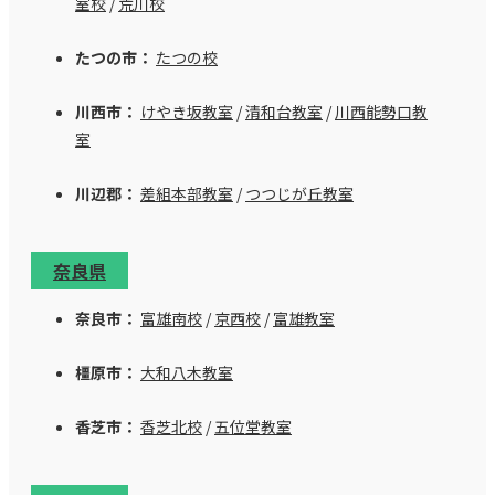
室校
/
荒川校
たつの市：
たつの校
川西市：
けやき坂教室
/
清和台教室
/
川西能勢口教
室
川辺郡：
差組本部教室
/
つつじが丘教室
奈良県
奈良市：
富雄南校
/
京西校
/
富雄教室
橿原市：
大和八木教室
香芝市：
香芝北校
/
五位堂教室