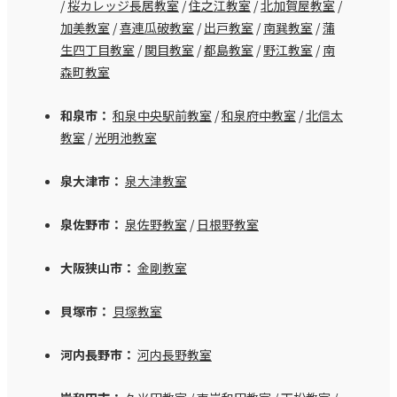
/
桜カレッジ長居教室
/
住之江教室
/
北加賀屋教室
/
加美教室
/
喜連瓜破教室
/
出戸教室
/
南巽教室
/
蒲
生四丁目教室
/
関目教室
/
都島教室
/
野江教室
/
南
森町教室
和泉市：
和泉中央駅前教室
/
和泉府中教室
/
北信太
教室
/
光明池教室
泉大津市：
泉大津教室
泉佐野市：
泉佐野教室
/
日根野教室
大阪狭山市：
金剛教室
貝塚市：
貝塚教室
河内長野市：
河内長野教室