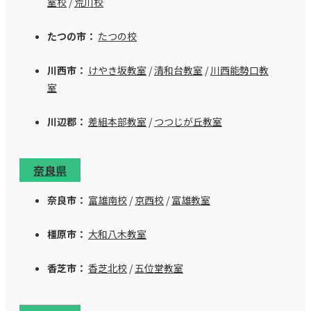
室校
/
荒川校
たつの市：
たつの校
川西市：
けやき坂教室
/
清和台教室
/
川西能勢口教
室
川辺郡：
差組本部教室
/
つつじが丘教室
奈良県
奈良市：
富雄南校
/
京西校
/
富雄教室
橿原市：
大和八木教室
香芝市：
香芝北校
/
五位堂教室