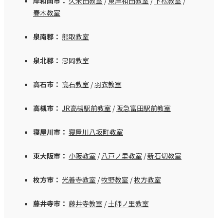
岸和田市：
久米田教室
/
東岸和田教室
/
下松教室
/
春木教室
泉南郡：
熊取教室
泉北郡：
忠岡教室
高石市：
高石教室
/
羽衣教室
高槻市：
JR高槻駅前教室
/
阪急富田駅前教室
寝屋川市：
寝屋川八坂町教室
東大阪市：
小阪教室
/
八戸ノ里教室
/
新石切教室
枚方市：
光善寺教室
/
牧野教室
/
枚方教室
藤井寺市：
藤井寺教室
/
土師ノ里教室