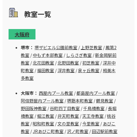
教室⼀覧
大阪府
堺市：
堺ザビエル公園前教室
/
上野芝教室
/
鳳第2
教室
/
中もず本部教室
/
しらさぎ教室
/
新金岡駅前
教室
/
北花田教室
/
北野田教室
/
初芝教室
/
深井中
町教室
/
福田教室
/
深井教室
/
泉ヶ丘教室
/
栂美木
多教室
大阪市：
西屋内プール教室
/
都島屋内プール教室
/
阿倍野屋内プール教室
/
堺筋本町教室
/
鶴見教室
/
野田阪神教室
/
谷町四丁目教室
/
千鳥橋教室
/
長堀
橋教室
/
堀江教室
/
弁天町教室
/
天王寺教室
/
桃谷
教室
/
昭和町教室
/
文の里教室
/
今里教室
/
あびこ
教室
/
JRあびこ町教室
/
沢ノ町教室
/
田辺駅前教室