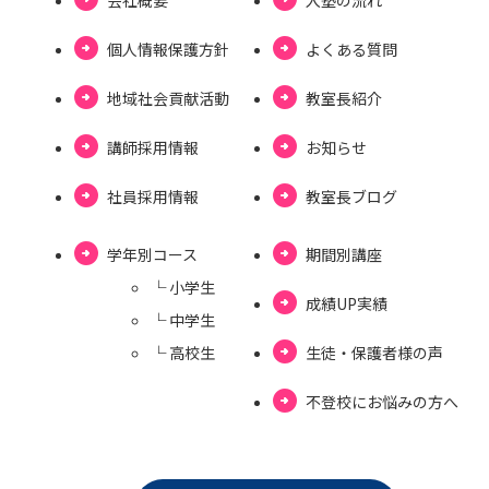
個⼈情報保護⽅針
よくある質問
地域社会貢献活動
教室長紹介
講師採用情報
お知らせ
社員採用情報
教室⻑ブログ
学年別コース
期間別講座
└ ⼩学⽣
成績UP実績
└ 中学⽣
└ ⾼校⽣
⽣徒・保護者様の声
不登校にお悩みの⽅へ