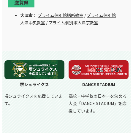
滋賀県
大津市：
プライム個別館膳所教室
/
プライム個別館
大津中央教室
/
プライム個別館大津京教室
DANCE STADIUM
アップ学習会はセレッソ大阪の
オフィシャルスポンサーです。
ま
高校・中学校の日本一を決める
大会「DANCE STADIUM」を応
セレッソ大阪サッカースクー
援しています。
ル、
セレッソ大阪堺レディース
スポンサーとしても業務提携し
ています。