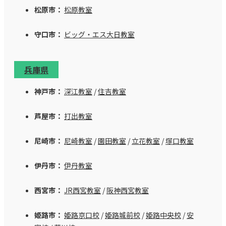
松原市：
松原教室
守口市：
ビッグ・エス大日教室
兵庫県
神戸市：
深江教室
/
住吉教室
芦屋市：
打出教室
尼崎市：
尼崎教室
/
園田教室
/
立花教室
/
塚口教室
伊丹市：
伊丹教室
西宮市：
JR西宮教室
/
阪神西宮教室
姫路市：
姫路京口校
/
姫路城前校
/
姫路中央校
/
安