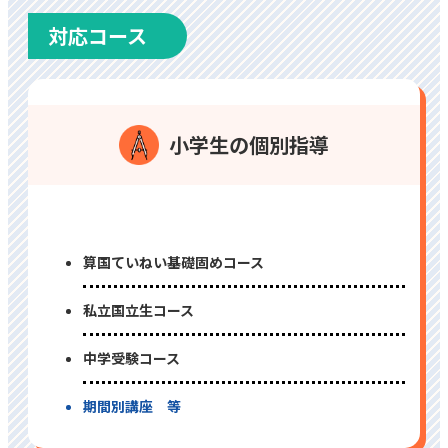
対応コース
⼩学⽣の個別指導
算国ていねい基礎固めコース
私⽴国⽴⽣コース
中学受験コース
期間別講座 等