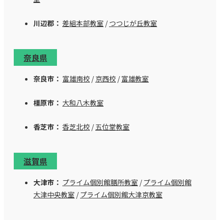
川辺郡：
差組本部教室
/
つつじが丘教室
奈良県
奈良市：
富雄南校
/
京西校
/
富雄教室
橿原市：
大和八木教室
香芝市：
香芝北校
/
五位堂教室
滋賀県
大津市：
プライム個別館膳所教室
/
プライム個別館
大津中央教室
/
プライム個別館大津京教室