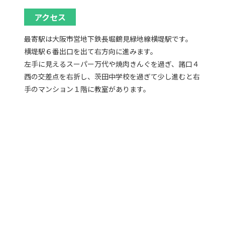
アクセス
最寄駅は大阪市営地下鉄長堀鶴見緑地線横堤駅です。
横堤駅６番出口を出て右方向に進みます。
左手に見えるスーパー万代や焼肉きんぐを過ぎ、諸口４
西の交差点を右折し、茨田中学校を過ぎて少し進むと右
手のマンション１階に教室があります。