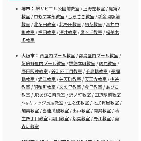
堺市：
堺ザビエル公園前教室
/
上野芝教室
/
鳳第2
教室
/
中もず本部教室
/
しらさぎ教室
/
新金岡駅前
教室
/
北花田教室
/
北野田教室
/
初芝教室
/
深井中
町教室
/
福田教室
/
深井教室
/
泉ヶ丘教室
/
栂美木
多教室
大阪市：
西屋内プール教室
/
都島屋内プール教室
/
阿倍野屋内プール教室
/
堺筋本町教室
/
鶴見教室
/
野田阪神教室
/
谷町四丁目教室
/
千鳥橋教室
/
長堀
橋教室
/
堀江教室
/
弁天町教室
/
天王寺教室
/
桃谷
教室
/
昭和町教室
/
文の里教室
/
今里教室
/
あびこ
教室
/
JRあびこ町教室
/
沢ノ町教室
/
田辺駅前教室
/
桜カレッジ長居教室
/
住之江教室
/
北加賀屋教室
/
加美教室
/
喜連瓜破教室
/
出戸教室
/
南巽教室
/
蒲
生四丁目教室
/
関目教室
/
都島教室
/
野江教室
/
南
森町教室