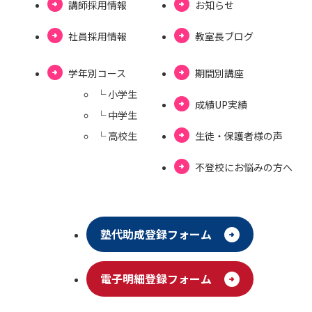
講師採用情報
お知らせ
社員採用情報
教室⻑ブログ
学年別コース
期間別講座
└ ⼩学⽣
成績UP実績
└ 中学⽣
└ ⾼校⽣
⽣徒・保護者様の声
不登校にお悩みの⽅へ
塾代助成登録フォーム
電⼦明細登録フォーム