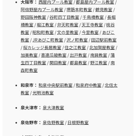
大阪市：
西屋内プール教室
/
都島屋内プール教室
/
阿倍野屋内プール教室
/
堺筋本町教室
/
鶴見教室
/
野田阪神教室
/
谷町四丁目教室
/
千鳥橋教室
/
長堀
橋教室
/
堀江教室
/
弁天町教室
/
天王寺教室
/
桃谷
教室
/
昭和町教室
/
文の里教室
/
今里教室
/
あびこ
教室
/
JRあびこ町教室
/
沢ノ町教室
/
田辺駅前教室
/
桜カレッジ長居教室
/
住之江教室
/
北加賀屋教室
/
加美教室
/
喜連瓜破教室
/
出戸教室
/
南巽教室
/
蒲
生四丁目教室
/
関目教室
/
都島教室
/
野江教室
/
南
森町教室
和泉市：
和泉中央駅前教室
/
和泉府中教室
/
北信太
教室
/
光明池教室
泉大津市：
泉大津教室
泉佐野市：
泉佐野教室
/
日根野教室