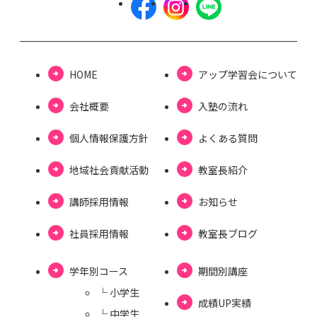
HOME
アップ学習会について
会社概要
⼊塾の流れ
個⼈情報保護⽅針
よくある質問
地域社会貢献活動
教室長紹介
講師採用情報
お知らせ
社員採用情報
教室⻑ブログ
学年別コース
期間別講座
└ ⼩学⽣
成績UP実績
└ 中学⽣