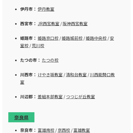
伊丹市：
伊丹教室
西宮市：
JR西宮教室
/
阪神西宮教室
姫路市：
姫路京口校
/
姫路城前校
/
姫路中央校
/
安
室校
/
荒川校
たつの市：
たつの校
川西市：
けやき坂教室
/
清和台教室
/
川西能勢口教
室
川辺郡：
差組本部教室
/
つつじが丘教室
奈良県
奈良市：
富雄南校
/
京西校
/
富雄教室