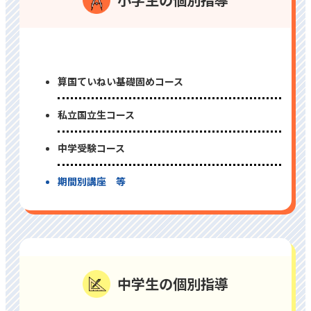
算国ていねい基礎固めコース
私⽴国⽴⽣コース
中学受験コース
期間別講座 等
中学⽣の個別指導