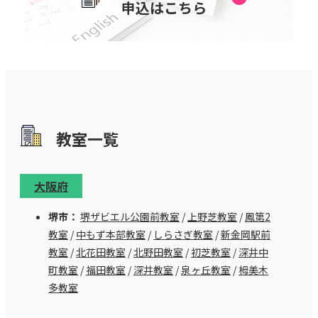
申込はこちら
教室⼀覧
大阪府
堺市：
堺ザビエル公園前教室
/
上野芝教室
/
鳳第2
教室
/
中もず本部教室
/
しらさぎ教室
/
新金岡駅前
教室
/
北花田教室
/
北野田教室
/
初芝教室
/
深井中
町教室
/
福田教室
/
深井教室
/
泉ヶ丘教室
/
栂美木
多教室