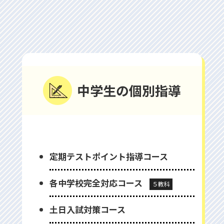
中学⽣の個別指導
定期テストポイント指導コース
各中学校完全対応コース
５教科
⼟⽇⼊試対策コース