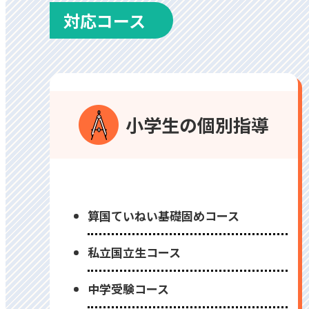
対応コース
⼩学⽣の個別指導
算国ていねい基礎固めコース
私⽴国⽴⽣コース
中学受験コース