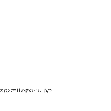
の愛宕神社の隣のビル1階で