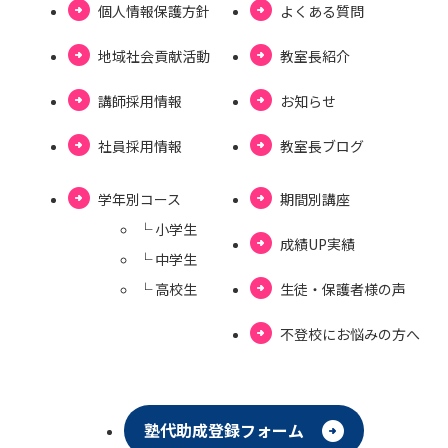
個⼈情報保護⽅針
よくある質問
地域社会貢献活動
教室長紹介
講師採用情報
お知らせ
社員採用情報
教室⻑ブログ
学年別コース
期間別講座
└ ⼩学⽣
成績UP実績
└ 中学⽣
└ ⾼校⽣
⽣徒・保護者様の声
不登校にお悩みの⽅へ
塾代助成登録フォーム