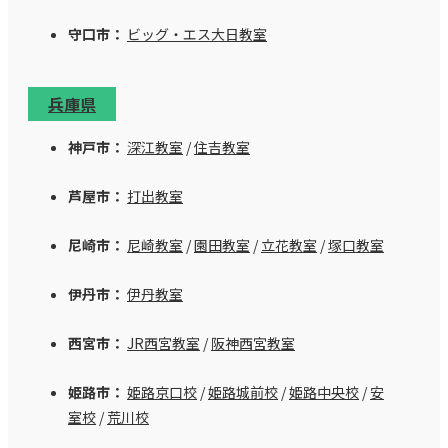
守口市：
ビッグ・エス大日教室
兵庫県
神戸市：
深江教室
/
住吉教室
芦屋市：
打出教室
尼崎市：
尼崎教室
/
園田教室
/
立花教室
/
塚口教室
伊丹市：
伊丹教室
西宮市：
JR西宮教室
/
阪神西宮教室
姫路市：
姫路京口校
/
姫路城前校
/
姫路中央校
/
安
室校
/
荒川校