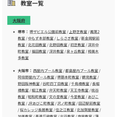
教室⼀覧
大阪府
堺市：
堺ザビエル公園前教室
/
上野芝教室
/
鳳第2
教室
/
中もず本部教室
/
しらさぎ教室
/
新金岡駅前
教室
/
北花田教室
/
北野田教室
/
初芝教室
/
深井中
町教室
/
福田教室
/
深井教室
/
泉ヶ丘教室
/
栂美木
多教室
大阪市：
西屋内プール教室
/
都島屋内プール教室
/
阿倍野屋内プール教室
/
堺筋本町教室
/
鶴見教室
/
野田阪神教室
/
谷町四丁目教室
/
千鳥橋教室
/
長堀
橋教室
/
堀江教室
/
弁天町教室
/
天王寺教室
/
桃谷
教室
/
昭和町教室
/
文の里教室
/
今里教室
/
あびこ
教室
/
JRあびこ町教室
/
沢ノ町教室
/
田辺駅前教室
/
桜カレッジ長居教室
/
住之江教室
/
北加賀屋教室
/
加美教室
/
喜連瓜破教室
/
出戸教室
/
南巽教室
/
蒲