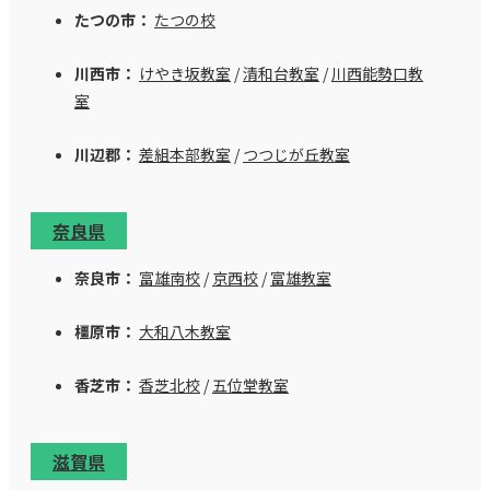
たつの市：
たつの校
川西市：
けやき坂教室
/
清和台教室
/
川西能勢口教
室
川辺郡：
差組本部教室
/
つつじが丘教室
奈良県
奈良市：
富雄南校
/
京西校
/
富雄教室
橿原市：
大和八木教室
香芝市：
香芝北校
/
五位堂教室
滋賀県