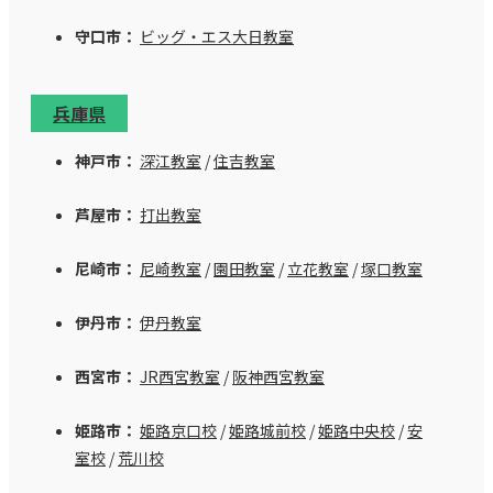
守口市：
ビッグ・エス大日教室
兵庫県
神戸市：
深江教室
/
住吉教室
芦屋市：
打出教室
尼崎市：
尼崎教室
/
園田教室
/
立花教室
/
塚口教室
伊丹市：
伊丹教室
西宮市：
JR西宮教室
/
阪神西宮教室
姫路市：
姫路京口校
/
姫路城前校
/
姫路中央校
/
安
室校
/
荒川校