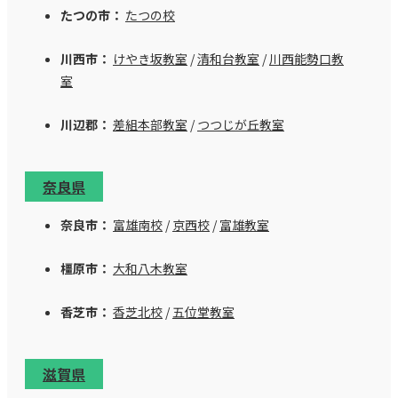
たつの市：
たつの校
川西市：
けやき坂教室
/
清和台教室
/
川西能勢口教
室
川辺郡：
差組本部教室
/
つつじが丘教室
奈良県
奈良市：
富雄南校
/
京西校
/
富雄教室
橿原市：
大和八木教室
香芝市：
香芝北校
/
五位堂教室
滋賀県