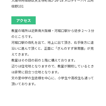
大阪市阿倍野区天王寺町南2-26-18 メロディーハイム阿
倍野101
アクセス
教室の場所は近鉄南大阪線・河堀口駅から徒歩２～３分
のところです。
河堀口駅の改札を出て、地上に出て頂き、右手後方に道
沿いに進んで頂くと、正面に「ぎんのすず保育園」が見
えてきます。
教室はその目の前の１階に構えております。
辺りは住宅地となりますので、教室が開校しているとき
は非常に目立つ立地となります。
文の里中学の生徒様を中心に、小学生や高校生も通って
頂いております。