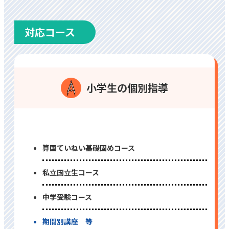
対応コース
⼩学⽣の個別指導
算国ていねい基礎固めコース
私⽴国⽴⽣コース
中学受験コース
期間別講座 等