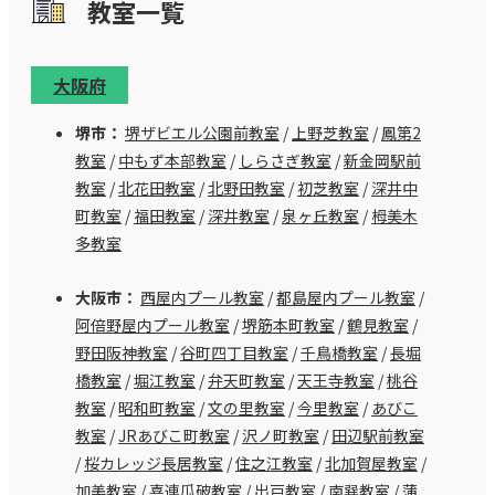
教室⼀覧
大阪府
堺市：
堺ザビエル公園前教室
/
上野芝教室
/
鳳第2
教室
/
中もず本部教室
/
しらさぎ教室
/
新金岡駅前
教室
/
北花田教室
/
北野田教室
/
初芝教室
/
深井中
町教室
/
福田教室
/
深井教室
/
泉ヶ丘教室
/
栂美木
多教室
大阪市：
西屋内プール教室
/
都島屋内プール教室
/
阿倍野屋内プール教室
/
堺筋本町教室
/
鶴見教室
/
野田阪神教室
/
谷町四丁目教室
/
千鳥橋教室
/
長堀
橋教室
/
堀江教室
/
弁天町教室
/
天王寺教室
/
桃谷
教室
/
昭和町教室
/
文の里教室
/
今里教室
/
あびこ
教室
/
JRあびこ町教室
/
沢ノ町教室
/
田辺駅前教室
/
桜カレッジ長居教室
/
住之江教室
/
北加賀屋教室
/
加美教室
/
喜連瓜破教室
/
出戸教室
/
南巽教室
/
蒲