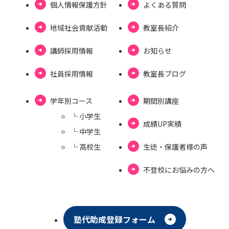
個⼈情報保護⽅針
よくある質問
地域社会貢献活動
教室長紹介
講師採用情報
お知らせ
社員採用情報
教室⻑ブログ
学年別コース
期間別講座
└ ⼩学⽣
成績UP実績
└ 中学⽣
└ ⾼校⽣
⽣徒・保護者様の声
不登校にお悩みの⽅へ
塾代助成登録フォーム