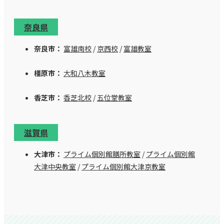
奈良県
奈良市：
富雄南校
/
京西校
/
富雄教室
橿原市：
大和八木教室
香芝市：
香芝北校
/
五位堂教室
滋賀県
大津市：
プライム個別館膳所教室
/
プライム個別館
大津中央教室
/
プライム個別館大津京教室