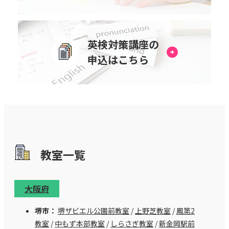
英検対策講座の
申込はこちら
教室⼀覧
大阪府
堺市：
堺ザビエル公園前教室
/
上野芝教室
/
鳳第2
教室
/
中もず本部教室
/
しらさぎ教室
/
新金岡駅前