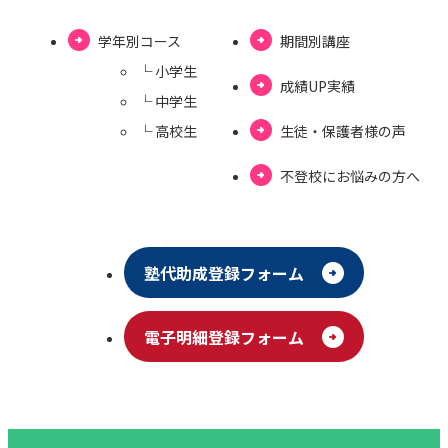
学年別コース
期間別講座
└ ⼩学⽣
成績UP実績
└ 中学⽣
└ ⾼校⽣
⽣徒・保護者様の声
不登校にお悩みの⽅へ
塾代助成登録フォーム
電⼦明細登録フォーム