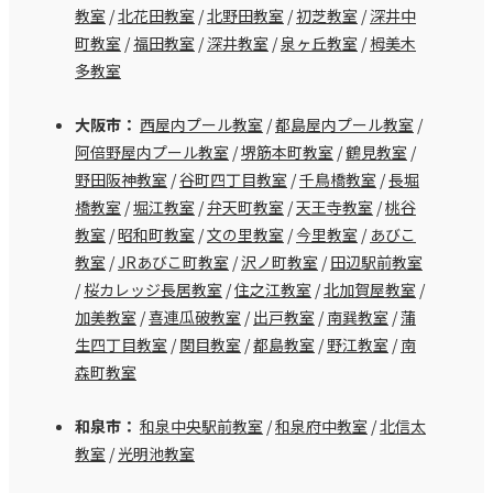
教室
/
北花田教室
/
北野田教室
/
初芝教室
/
深井中
町教室
/
福田教室
/
深井教室
/
泉ヶ丘教室
/
栂美木
多教室
大阪市：
西屋内プール教室
/
都島屋内プール教室
/
阿倍野屋内プール教室
/
堺筋本町教室
/
鶴見教室
/
野田阪神教室
/
谷町四丁目教室
/
千鳥橋教室
/
長堀
橋教室
/
堀江教室
/
弁天町教室
/
天王寺教室
/
桃谷
教室
/
昭和町教室
/
文の里教室
/
今里教室
/
あびこ
教室
/
JRあびこ町教室
/
沢ノ町教室
/
田辺駅前教室
/
桜カレッジ長居教室
/
住之江教室
/
北加賀屋教室
/
加美教室
/
喜連瓜破教室
/
出戸教室
/
南巽教室
/
蒲
生四丁目教室
/
関目教室
/
都島教室
/
野江教室
/
南
森町教室
和泉市：
和泉中央駅前教室
/
和泉府中教室
/
北信太
教室
/
光明池教室