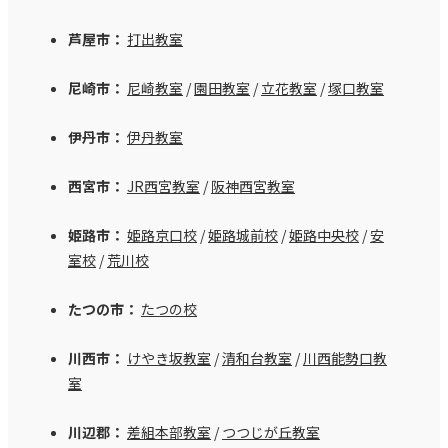
芦屋市：
打出教室
尼崎市：
尼崎教室
/
園田教室
/
立花教室
/
塚口教室
伊丹市：
伊丹教室
西宮市：
JR西宮教室
/
阪神西宮教室
姫路市：
姫路京口校
/
姫路城前校
/
姫路中央校
/
安
室校
/
荒川校
たつの市：
たつの校
川西市：
けやき坂教室
/
清和台教室
/
川西能勢口教
室
川辺郡：
差組本部教室
/
つつじが丘教室