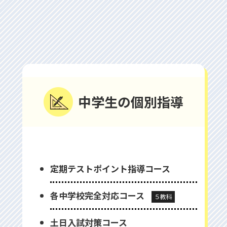
中学⽣の個別指導
定期テストポイント指導コース
各中学校完全対応コース
５教科
⼟⽇⼊試対策コース