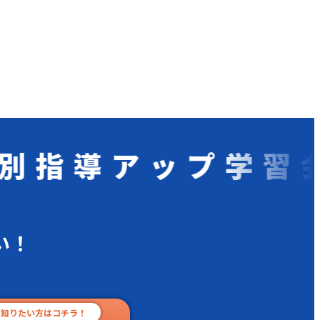
導アップ学習会
い！
て知りたい方はコチラ！