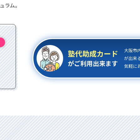
ュラム。
⼤阪市
塾代助成カード
が出来
がご利⽤出来ます
気軽に