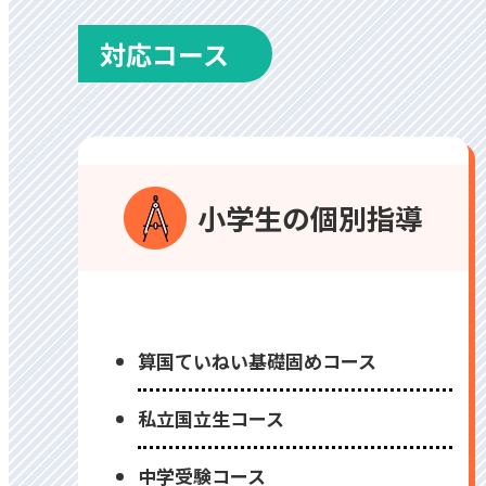
対応コース
⼩学⽣の個別指導
算国ていねい基礎固めコース
私⽴国⽴⽣コース
中学受験コース