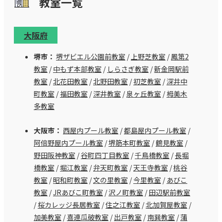
教室⼀覧
大阪府
堺市：
堺ザビエル公園前教室
/
上野芝教室
/
鳳第2
教室
/
中もず本部教室
/
しらさぎ教室
/
新金岡駅前
教室
/
北花田教室
/
北野田教室
/
初芝教室
/
深井中
町教室
/
福田教室
/
深井教室
/
泉ヶ丘教室
/
栂美木
多教室
大阪市：
西屋内プール教室
/
都島屋内プール教室
/
阿倍野屋内プール教室
/
堺筋本町教室
/
鶴見教室
/
野田阪神教室
/
谷町四丁目教室
/
千鳥橋教室
/
長堀
橋教室
/
堀江教室
/
弁天町教室
/
天王寺教室
/
桃谷
教室
/
昭和町教室
/
文の里教室
/
今里教室
/
あびこ
教室
/
JRあびこ町教室
/
沢ノ町教室
/
田辺駅前教室
/
桜カレッジ長居教室
/
住之江教室
/
北加賀屋教室
/
加美教室
/
喜連瓜破教室
/
出戸教室
/
南巽教室
/
蒲