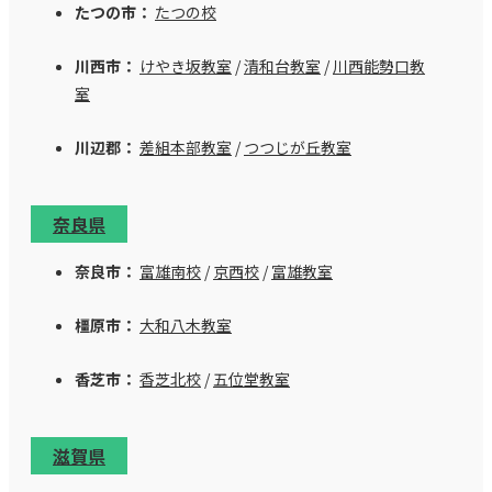
たつの市：
たつの校
川西市：
けやき坂教室
/
清和台教室
/
川西能勢口教
室
川辺郡：
差組本部教室
/
つつじが丘教室
奈良県
奈良市：
富雄南校
/
京西校
/
富雄教室
橿原市：
大和八木教室
香芝市：
香芝北校
/
五位堂教室
滋賀県