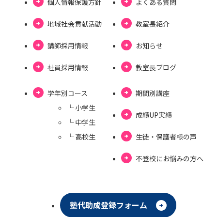
個⼈情報保護⽅針
よくある質問
地域社会貢献活動
教室長紹介
講師採用情報
お知らせ
社員採用情報
教室⻑ブログ
学年別コース
期間別講座
└ ⼩学⽣
成績UP実績
└ 中学⽣
└ ⾼校⽣
⽣徒・保護者様の声
不登校にお悩みの⽅へ
塾代助成登録フォーム