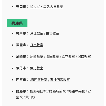
守口市：
ビッグ・エス大日教室
兵庫県
神戸市：
深江教室
/
住吉教室
芦屋市：
打出教室
尼崎市：
尼崎教室
/
園田教室
/
立花教室
/
塚口教室
伊丹市：
伊丹教室
西宮市：
JR西宮教室
/
阪神西宮教室
姫路市：
姫路京口校
/
姫路城前校
/
姫路中央校
/
安
室校
/
荒川校