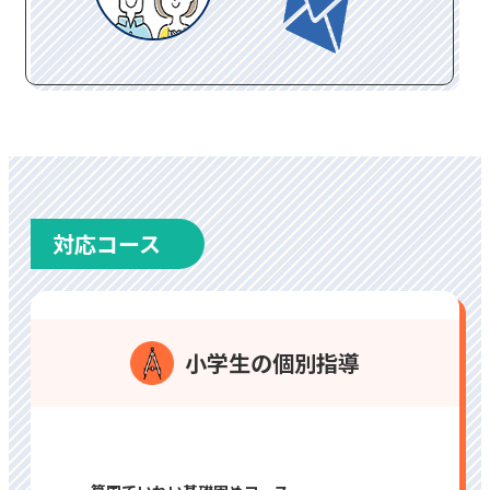
対応コース
⼩学⽣の個別指導