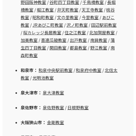
野田阪神教室
/
谷町四丁目教室
/
千鳥橋教室
/
長堀
橋教室
/
堀江教室
/
弁天町教室
/
天王寺教室
/
桃谷
教室
/
昭和町教室
/
文の里教室
/
今里教室
/
あびこ
教室
/
JRあびこ町教室
/
沢ノ町教室
/
田辺駅前教室
/
桜カレッジ長居教室
/
住之江教室
/
北加賀屋教室
/
加美教室
/
喜連瓜破教室
/
出戸教室
/
南巽教室
/
蒲
生四丁目教室
/
関目教室
/
都島教室
/
野江教室
/
南
森町教室
和泉市：
和泉中央駅前教室
/
和泉府中教室
/
北信太
教室
/
光明池教室
泉大津市：
泉大津教室
泉佐野市：
泉佐野教室
/
日根野教室
大阪狭山市：
金剛教室