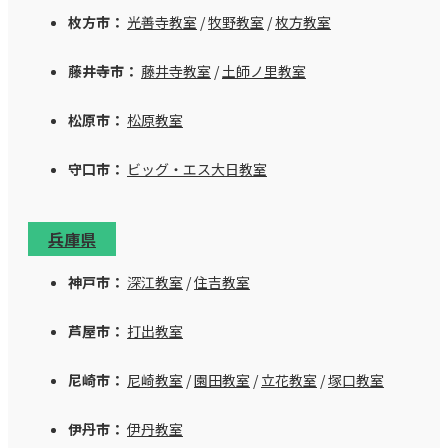
枚方市：
光善寺教室
/
牧野教室
/
枚方教室
藤井寺市：
藤井寺教室
/
土師ノ里教室
松原市：
松原教室
守口市：
ビッグ・エス大日教室
兵庫県
神戸市：
深江教室
/
住吉教室
芦屋市：
打出教室
尼崎市：
尼崎教室
/
園田教室
/
立花教室
/
塚口教室
伊丹市：
伊丹教室