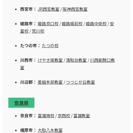
西宮市：
JR西宮教室
/
阪神西宮教室
姫路市：
姫路京口校
/
姫路城前校
/
姫路中央校
/
安
室校
/
荒川校
たつの市：
たつの校
川西市：
けやき坂教室
/
清和台教室
/
川西能勢口教
室
川辺郡：
差組本部教室
/
つつじが丘教室
奈良県
奈良市：
富雄南校
/
京西校
/
富雄教室
橿原市：
大和八木教室