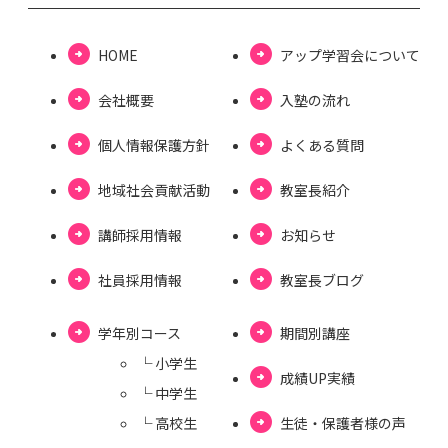
HOME
アップ学習会について
会社概要
⼊塾の流れ
個⼈情報保護⽅針
よくある質問
地域社会貢献活動
教室長紹介
講師採用情報
お知らせ
社員採用情報
教室⻑ブログ
学年別コース
期間別講座
└ ⼩学⽣
成績UP実績
└ 中学⽣
└ ⾼校⽣
⽣徒・保護者様の声