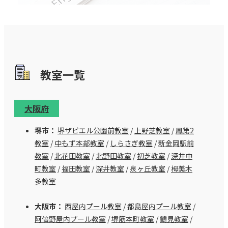
教室⼀覧
大阪府
堺市：
堺ザビエル公園前教室
/
上野芝教室
/
鳳第2
教室
/
中もず本部教室
/
しらさぎ教室
/
新金岡駅前
教室
/
北花田教室
/
北野田教室
/
初芝教室
/
深井中
町教室
/
福田教室
/
深井教室
/
泉ヶ丘教室
/
栂美木
多教室
大阪市：
西屋内プール教室
/
都島屋内プール教室
/
阿倍野屋内プール教室
/
堺筋本町教室
/
鶴見教室
/