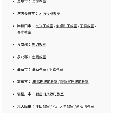
貝塚市：
貝塚教室
河内長野市：
河内長野教室
岸和田市：
久米田教室
/
東岸和田教室
/
下松教室
/
春木教室
泉南郡：
熊取教室
泉北郡：
忠岡教室
高石市：
高石教室
/
羽衣教室
高槻市：
JR高槻駅前教室
/
阪急富田駅前教室
寝屋川市：
寝屋川八坂町教室
東大阪市：
小阪教室
/
八戸ノ里教室
/
新石切教室