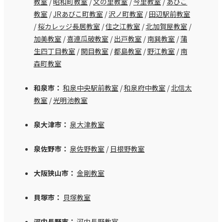
教室
/
昭和町教室
/
文の里教室
/
今里教室
/
あびこ
教室
/
JRあびこ町教室
/
沢ノ町教室
/
田辺駅前教室
/
桜カレッジ長居教室
/
住之江教室
/
北加賀屋教室
/
加美教室
/
喜連瓜破教室
/
出戸教室
/
南巽教室
/
蒲
生四丁目教室
/
関目教室
/
都島教室
/
野江教室
/
南
森町教室
和泉市：
和泉中央駅前教室
/
和泉府中教室
/
北信太
教室
/
光明池教室
泉大津市：
泉大津教室
泉佐野市：
泉佐野教室
/
日根野教室
大阪狭山市：
金剛教室
貝塚市：
貝塚教室
河内長野市：
河内長野教室