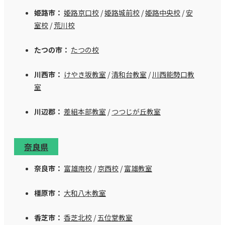
姫路市：
姫路京口校
/
姫路城前校
/
姫路中央校
/
安
室校
/
荒川校
たつの市：
たつの校
川西市：
けやき坂教室
/
清和台教室
/
川西能勢口教
室
川辺郡：
差組本部教室
/
つつじが丘教室
奈良県
奈良市：
富雄南校
/
京西校
/
富雄教室
橿原市：
大和八木教室
香芝市：
香芝北校
/
五位堂教室