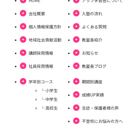
HOME
アップ学習会について
会社概要
⼊塾の流れ
個⼈情報保護⽅針
よくある質問
地域社会貢献活動
教室長紹介
講師採用情報
お知らせ
社員採用情報
教室⻑ブログ
学年別コース
期間別講座
└ ⼩学⽣
成績UP実績
└ 中学⽣
└ ⾼校⽣
⽣徒・保護者様の声
不登校にお悩みの⽅へ