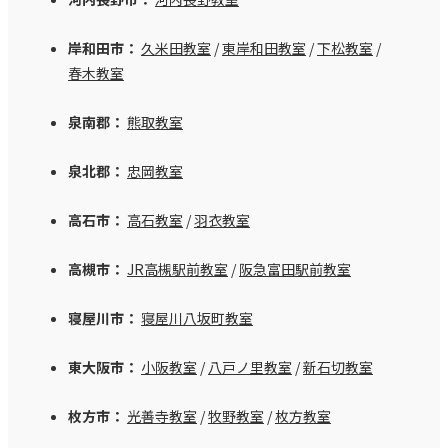
岸和田市：
久米田教室
/
東岸和田教室
/
下松教室
/
春木教室
泉南郡：
熊取教室
泉北郡：
忠岡教室
高石市：
高石教室
/
羽衣教室
高槻市：
JR高槻駅前教室
/
阪急富田駅前教室
寝屋川市：
寝屋川八坂町教室
東大阪市：
小阪教室
/
八戸ノ里教室
/
新石切教室
枚方市：
光善寺教室
/
牧野教室
/
枚方教室