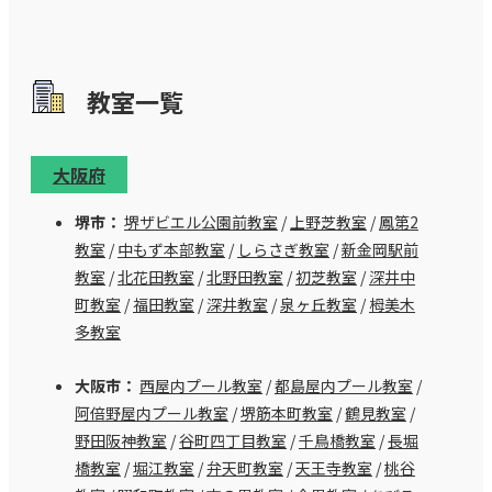
教室⼀覧
大阪府
堺市：
堺ザビエル公園前教室
/
上野芝教室
/
鳳第2
教室
/
中もず本部教室
/
しらさぎ教室
/
新金岡駅前
教室
/
北花田教室
/
北野田教室
/
初芝教室
/
深井中
町教室
/
福田教室
/
深井教室
/
泉ヶ丘教室
/
栂美木
多教室
大阪市：
西屋内プール教室
/
都島屋内プール教室
/
阿倍野屋内プール教室
/
堺筋本町教室
/
鶴見教室
/
野田阪神教室
/
谷町四丁目教室
/
千鳥橋教室
/
長堀
橋教室
/
堀江教室
/
弁天町教室
/
天王寺教室
/
桃谷