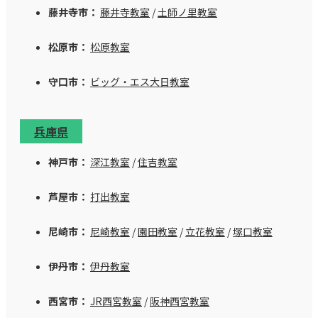
藤井寺市：
藤井寺教室
/
土師ノ里教室
松原市：
松原教室
守口市：
ビッグ・エス大日教室
兵庫県
神戸市：
深江教室
/
住吉教室
芦屋市：
打出教室
尼崎市：
尼崎教室
/
園田教室
/
立花教室
/
塚口教室
伊丹市：
伊丹教室
西宮市：
JR西宮教室
/
阪神西宮教室