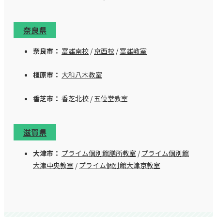
奈良県
奈良市：
富雄南校
/
京西校
/
富雄教室
橿原市：
大和八木教室
香芝市：
香芝北校
/
五位堂教室
滋賀県
大津市：
プライム個別館膳所教室
/
プライム個別館
大津中央教室
/
プライム個別館大津京教室