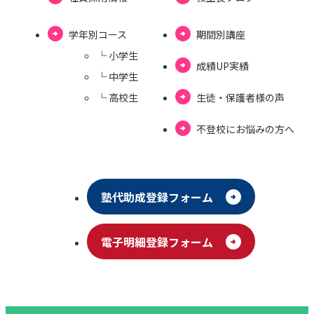
学年別コース
期間別講座
└ ⼩学⽣
成績UP実績
└ 中学⽣
└ ⾼校⽣
⽣徒・保護者様の声
不登校にお悩みの⽅へ
塾代助成登録フォーム
電⼦明細登録フォーム