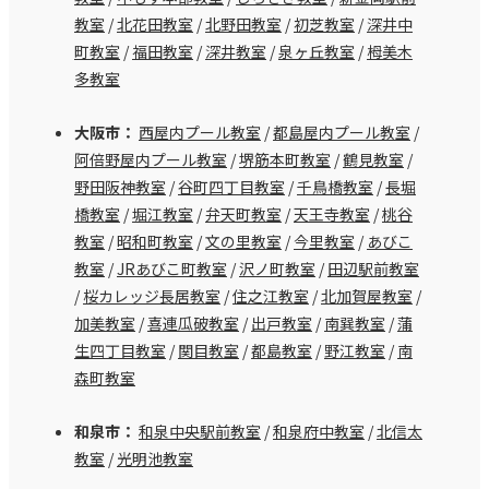
教室
/
北花田教室
/
北野田教室
/
初芝教室
/
深井中
町教室
/
福田教室
/
深井教室
/
泉ヶ丘教室
/
栂美木
多教室
大阪市：
西屋内プール教室
/
都島屋内プール教室
/
阿倍野屋内プール教室
/
堺筋本町教室
/
鶴見教室
/
野田阪神教室
/
谷町四丁目教室
/
千鳥橋教室
/
長堀
橋教室
/
堀江教室
/
弁天町教室
/
天王寺教室
/
桃谷
教室
/
昭和町教室
/
文の里教室
/
今里教室
/
あびこ
教室
/
JRあびこ町教室
/
沢ノ町教室
/
田辺駅前教室
/
桜カレッジ長居教室
/
住之江教室
/
北加賀屋教室
/
加美教室
/
喜連瓜破教室
/
出戸教室
/
南巽教室
/
蒲
生四丁目教室
/
関目教室
/
都島教室
/
野江教室
/
南
森町教室
和泉市：
和泉中央駅前教室
/
和泉府中教室
/
北信太
教室
/
光明池教室