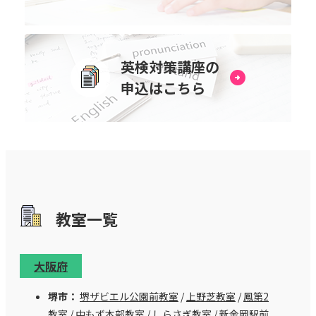
英検対策講座の
申込はこちら
教室⼀覧
大阪府
堺市：
堺ザビエル公園前教室
/
上野芝教室
/
鳳第2
教室
/
中もず本部教室
/
しらさぎ教室
/
新金岡駅前