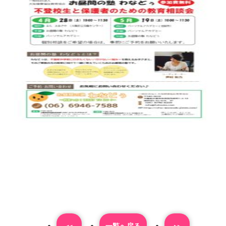
<<
⼀覧へ戻る
>>