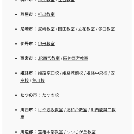
芦屋市：
打出教室
尼崎市：
尼崎教室
/
園田教室
/
立花教室
/
塚口教室
伊丹市：
伊丹教室
西宮市：
JR西宮教室
/
阪神西宮教室
姫路市：
姫路京口校
/
姫路城前校
/
姫路中央校
/
安
室校
/
荒川校
たつの市：
たつの校
川西市：
けやき坂教室
/
清和台教室
/
川西能勢口教
室
川辺郡：
差組本部教室
/
つつじが丘教室