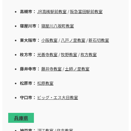
高槻市：
JR高槻駅前教室
/
阪急富田駅前教室
寝屋川市：
寝屋川八坂町教室
東大阪市：
小阪教室
/
八戸ノ里教室
/
新石切教室
枚方市：
光善寺教室
/
牧野教室
/
枚方教室
藤井寺市：
藤井寺教室
/
土師ノ里教室
松原市：
松原教室
守口市：
ビッグ・エス大日教室
兵庫県
神戸市：
深江教室
/
住吉教室