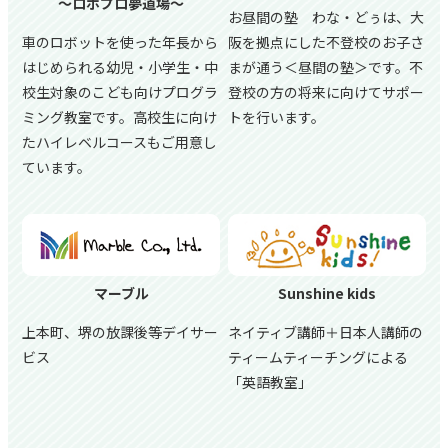
～ロボプロ夢道場～
お昼間の塾 わな・どぅは、大
車のロボットを使った年長から
阪を拠点にした不登校のお子さ
はじめられる幼児・小学生・中
まが通う＜昼間の塾＞です。不
校生対象のこども向けプログラ
登校の方の将来に向けてサポー
ミング教室です。高校生に向け
トを行います。
たハイレベルコースもご用意し
ています。
マーブル
Sunshine kids
上本町、堺の放課後等デイサー
ネイティブ講師＋日本人講師の
ビス
ティームティーチングによる
「英語教室」