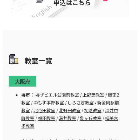
申込はこちら
教室⼀覧
大阪府
堺市：
堺ザビエル公園前教室
/
上野芝教室
/
鳳第2
教室
/
中もず本部教室
/
しらさぎ教室
/
新金岡駅前
教室
/
北花田教室
/
北野田教室
/
初芝教室
/
深井中
町教室
/
福田教室
/
深井教室
/
泉ヶ丘教室
/
栂美木
多教室