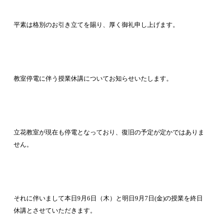
平素は格別のお引き立てを賜り、厚く御礼申し上げます。
教室停電に伴う授業休講についてお知らせいたします。
立花教室が現在も停電となっており、復旧の予定が定かではありま
せん。
それに伴いまして本日
9
月
6
日（木）と明日
9
月
7
日
(
金
)
の授業を終日
休講とさせていただきます。