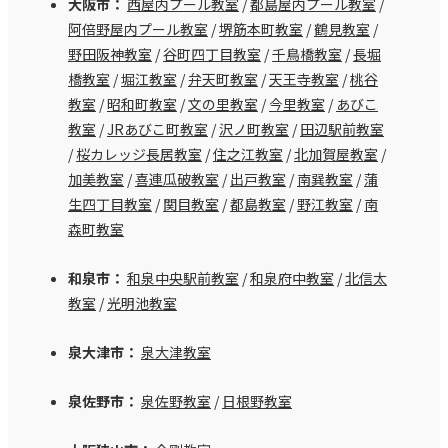
大阪市：
西屋内プール教室
/
都島屋内プール教室
/
阿倍野屋内プール教室
/
堺筋本町教室
/
鶴見教室
/
野田阪神教室
/
谷町四丁目教室
/
千鳥橋教室
/
長堀
橋教室
/
堀江教室
/
弁天町教室
/
天王寺教室
/
桃谷
教室
/
昭和町教室
/
文の里教室
/
今里教室
/
あびこ
教室
/
JRあびこ町教室
/
沢ノ町教室
/
田辺駅前教室
/
桜カレッジ長居教室
/
住之江教室
/
北加賀屋教室
/
加美教室
/
喜連瓜破教室
/
出戸教室
/
南巽教室
/
蒲
生四丁目教室
/
関目教室
/
都島教室
/
野江教室
/
南
森町教室
和泉市：
和泉中央駅前教室
/
和泉府中教室
/
北信太
教室
/
光明池教室
泉大津市：
泉大津教室
泉佐野市：
泉佐野教室
/
日根野教室