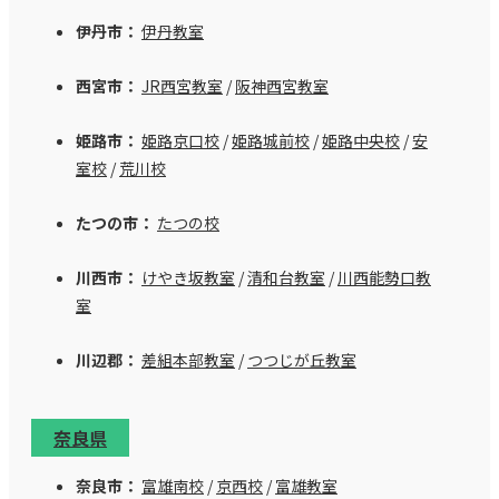
伊丹市：
伊丹教室
西宮市：
JR西宮教室
/
阪神西宮教室
姫路市：
姫路京口校
/
姫路城前校
/
姫路中央校
/
安
室校
/
荒川校
たつの市：
たつの校
川西市：
けやき坂教室
/
清和台教室
/
川西能勢口教
室
川辺郡：
差組本部教室
/
つつじが丘教室
奈良県
奈良市：
富雄南校
/
京西校
/
富雄教室