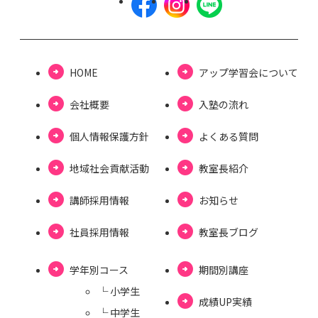
HOME
アップ学習会について
会社概要
⼊塾の流れ
個⼈情報保護⽅針
よくある質問
地域社会貢献活動
教室長紹介
講師採用情報
お知らせ
社員採用情報
教室⻑ブログ
学年別コース
期間別講座
└ ⼩学⽣
成績UP実績
└ 中学⽣