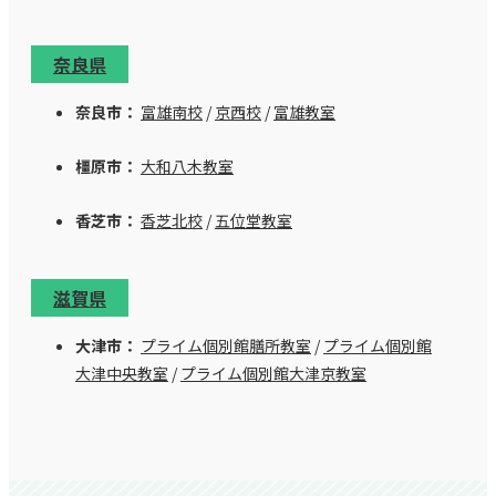
奈良県
奈良市：
富雄南校
/
京西校
/
富雄教室
橿原市：
大和八木教室
香芝市：
香芝北校
/
五位堂教室
滋賀県
大津市：
プライム個別館膳所教室
/
プライム個別館
大津中央教室
/
プライム個別館大津京教室