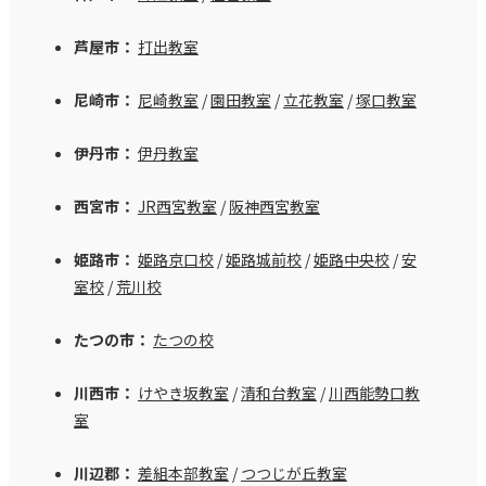
芦屋市：
打出教室
尼崎市：
尼崎教室
/
園田教室
/
立花教室
/
塚口教室
伊丹市：
伊丹教室
西宮市：
JR西宮教室
/
阪神西宮教室
姫路市：
姫路京口校
/
姫路城前校
/
姫路中央校
/
安
室校
/
荒川校
たつの市：
たつの校
川西市：
けやき坂教室
/
清和台教室
/
川西能勢口教
室
川辺郡：
差組本部教室
/
つつじが丘教室