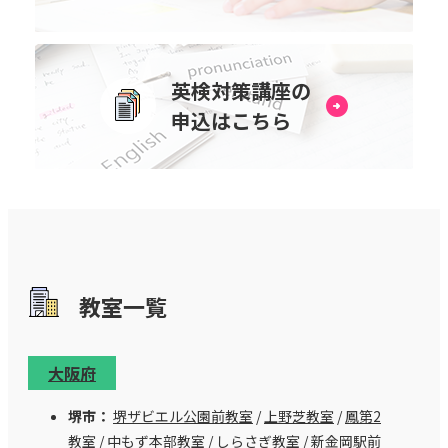
英検対策講座の
申込はこちら
教室⼀覧
大阪府
堺市：
堺ザビエル公園前教室
/
上野芝教室
/
鳳第2
教室
/
中もず本部教室
/
しらさぎ教室
/
新金岡駅前