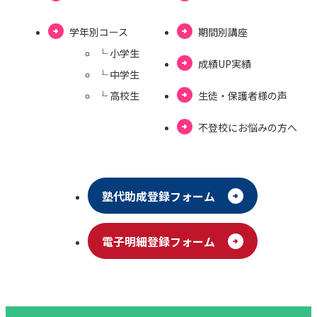
学年別コース
期間別講座
└ ⼩学⽣
成績UP実績
└ 中学⽣
└ ⾼校⽣
⽣徒・保護者様の声
不登校にお悩みの⽅へ
塾代助成登録フォーム
電⼦明細登録フォーム