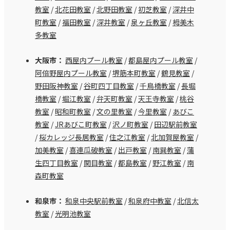
教室
/
北花田教室
/
北野田教室
/
初芝教室
/
深井中
町教室
/
福田教室
/
深井教室
/
泉ヶ丘教室
/
栂美木
多教室
大阪市：
西屋内プール教室
/
都島屋内プール教室
/
阿倍野屋内プール教室
/
堺筋本町教室
/
鶴見教室
/
野田阪神教室
/
谷町四丁目教室
/
千鳥橋教室
/
長堀
橋教室
/
堀江教室
/
弁天町教室
/
天王寺教室
/
桃谷
教室
/
昭和町教室
/
文の里教室
/
今里教室
/
あびこ
教室
/
JRあびこ町教室
/
沢ノ町教室
/
田辺駅前教室
/
桜カレッジ長居教室
/
住之江教室
/
北加賀屋教室
/
加美教室
/
喜連瓜破教室
/
出戸教室
/
南巽教室
/
蒲
生四丁目教室
/
関目教室
/
都島教室
/
野江教室
/
南
森町教室
和泉市：
和泉中央駅前教室
/
和泉府中教室
/
北信太
教室
/
光明池教室