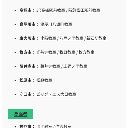
高槻市：
JR高槻駅前教室
/
阪急富田駅前教室
寝屋川市：
寝屋川八坂町教室
東大阪市：
小阪教室
/
八戸ノ里教室
/
新石切教室
枚方市：
光善寺教室
/
牧野教室
/
枚方教室
藤井寺市：
藤井寺教室
/
土師ノ里教室
松原市：
松原教室
守口市：
ビッグ・エス大日教室
兵庫県
神戸市：
深江教室
/
住吉教室