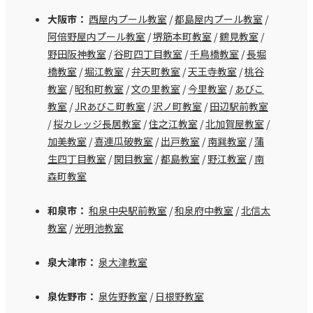
大阪市：
西屋内プール教室
/
都島屋内プール教室
/
阿倍野屋内プール教室
/
堺筋本町教室
/
鶴見教室
/
野田阪神教室
/
谷町四丁目教室
/
千鳥橋教室
/
長堀
橋教室
/
堀江教室
/
弁天町教室
/
天王寺教室
/
桃谷
教室
/
昭和町教室
/
文の里教室
/
今里教室
/
あびこ
教室
/
JRあびこ町教室
/
沢ノ町教室
/
田辺駅前教室
/
桜カレッジ長居教室
/
住之江教室
/
北加賀屋教室
/
加美教室
/
喜連瓜破教室
/
出戸教室
/
南巽教室
/
蒲
生四丁目教室
/
関目教室
/
都島教室
/
野江教室
/
南
森町教室
和泉市：
和泉中央駅前教室
/
和泉府中教室
/
北信太
教室
/
光明池教室
泉大津市：
泉大津教室
泉佐野市：
泉佐野教室
/
日根野教室