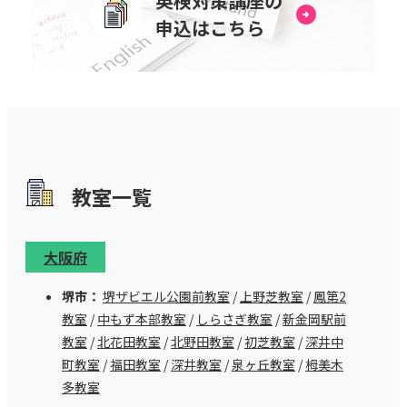
英検対策講座の
申込はこちら
教室⼀覧
大阪府
堺市：
堺ザビエル公園前教室
/
上野芝教室
/
鳳第2
教室
/
中もず本部教室
/
しらさぎ教室
/
新金岡駅前
教室
/
北花田教室
/
北野田教室
/
初芝教室
/
深井中
町教室
/
福田教室
/
深井教室
/
泉ヶ丘教室
/
栂美木
多教室