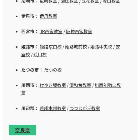
尼崎市：
尼崎教室
/
園田教室
/
立花教室
/
塚口教室
伊丹市：
伊丹教室
西宮市：
JR西宮教室
/
阪神西宮教室
姫路市：
姫路京口校
/
姫路城前校
/
姫路中央校
/
安
室校
/
荒川校
たつの市：
たつの校
川西市：
けやき坂教室
/
清和台教室
/
川西能勢口教
室
川辺郡：
差組本部教室
/
つつじが丘教室
奈良県