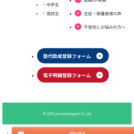
成績UP実績
└ 中学⽣
└ ⾼校⽣
⽣徒・保護者様の声
不登校にお悩みの⽅へ
塾代助成登録フォーム
電⼦明細登録フォーム
© 2024 personalsupport Co.,Ltd.
資料請求