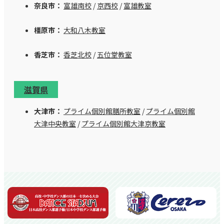
奈良市：
富雄南校
/
京西校
/
富雄教室
橿原市：
大和八木教室
香芝市：
香芝北校
/
五位堂教室
滋賀県
大津市：
プライム個別館膳所教室
/
プライム個別館
大津中央教室
/
プライム個別館大津京教室