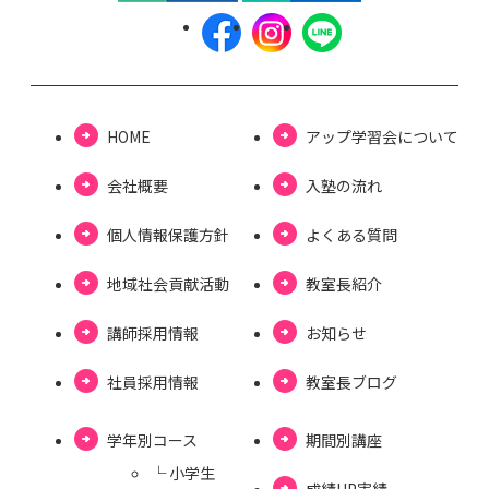
HOME
アップ学習会について
会社概要
⼊塾の流れ
個⼈情報保護⽅針
よくある質問
地域社会貢献活動
教室長紹介
講師採用情報
お知らせ
社員採用情報
教室⻑ブログ
学年別コース
期間別講座
└ ⼩学⽣