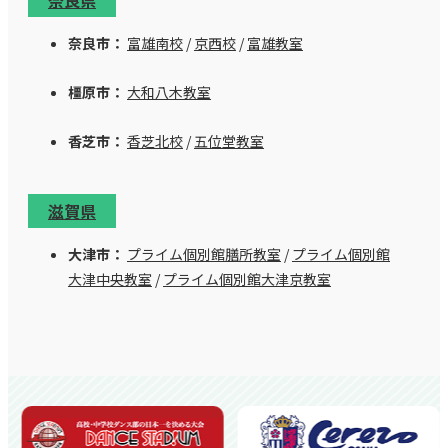
奈良市：
富雄南校
/
京西校
/
富雄教室
橿原市：
大和八木教室
香芝市：
香芝北校
/
五位堂教室
滋賀県
大津市：
プライム個別館膳所教室
/
プライム個別館
大津中央教室
/
プライム個別館大津京教室