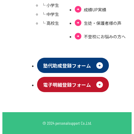
└ ⼩学⽣
成績UP実績
└ 中学⽣
└ ⾼校⽣
⽣徒・保護者様の声
不登校にお悩みの⽅へ
塾代助成登録フォーム
電⼦明細登録フォーム
© 2024 personalsupport Co.,Ltd.