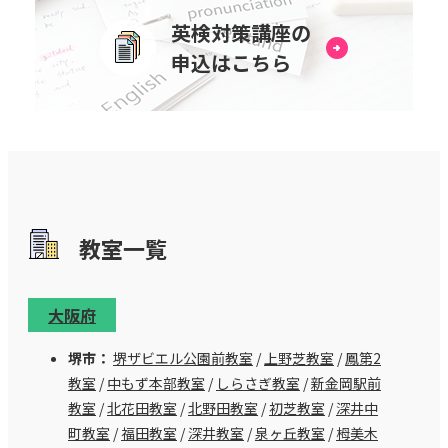
英検対策講座の
申込はこちら
教室⼀覧
大阪府
堺市：
堺ザビエル公園前教室
/
上野芝教室
/
鳳第2
教室
/
中もず本部教室
/
しらさぎ教室
/
新金岡駅前
教室
/
北花田教室
/
北野田教室
/
初芝教室
/
深井中
町教室
/
福田教室
/
深井教室
/
泉ヶ丘教室
/
栂美木