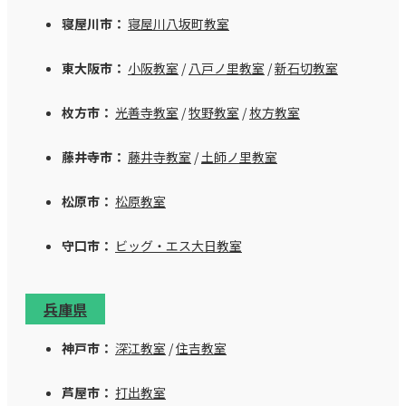
寝屋川市：
寝屋川八坂町教室
東大阪市：
小阪教室
/
八戸ノ里教室
/
新石切教室
枚方市：
光善寺教室
/
牧野教室
/
枚方教室
藤井寺市：
藤井寺教室
/
土師ノ里教室
松原市：
松原教室
守口市：
ビッグ・エス大日教室
兵庫県
神戸市：
深江教室
/
住吉教室
芦屋市：
打出教室