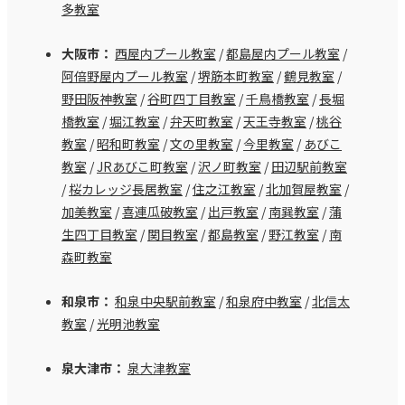
多教室
大阪市：
西屋内プール教室
/
都島屋内プール教室
/
阿倍野屋内プール教室
/
堺筋本町教室
/
鶴見教室
/
野田阪神教室
/
谷町四丁目教室
/
千鳥橋教室
/
長堀
橋教室
/
堀江教室
/
弁天町教室
/
天王寺教室
/
桃谷
教室
/
昭和町教室
/
文の里教室
/
今里教室
/
あびこ
教室
/
JRあびこ町教室
/
沢ノ町教室
/
田辺駅前教室
/
桜カレッジ長居教室
/
住之江教室
/
北加賀屋教室
/
加美教室
/
喜連瓜破教室
/
出戸教室
/
南巽教室
/
蒲
生四丁目教室
/
関目教室
/
都島教室
/
野江教室
/
南
森町教室
和泉市：
和泉中央駅前教室
/
和泉府中教室
/
北信太
教室
/
光明池教室
泉大津市：
泉大津教室