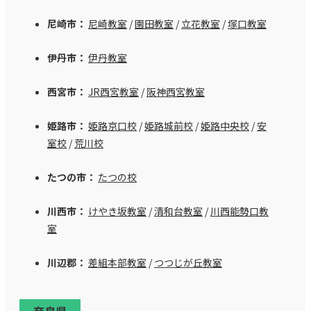
尼崎市：
尼崎教室
/
園田教室
/
立花教室
/
塚口教室
伊丹市：
伊丹教室
西宮市：
JR西宮教室
/
阪神西宮教室
姫路市：
姫路京口校
/
姫路城前校
/
姫路中央校
/
安
室校
/
荒川校
たつの市：
たつの校
川西市：
けやき坂教室
/
清和台教室
/
川西能勢口教
室
川辺郡：
差組本部教室
/
つつじが丘教室
奈良県