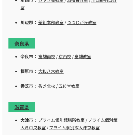
室
川辺郡：
差組本部教室
/
つつじが丘教室
奈良県
奈良市：
富雄南校
/
京西校
/
富雄教室
橿原市：
大和八木教室
香芝市：
香芝北校
/
五位堂教室
滋賀県
大津市：
プライム個別館膳所教室
/
プライム個別館
大津中央教室
/
プライム個別館大津京教室