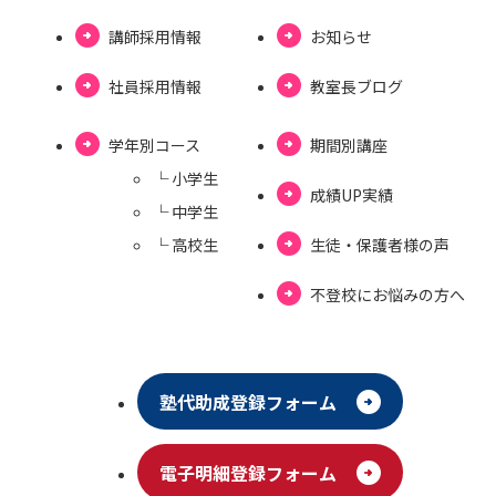
講師採用情報
お知らせ
社員採用情報
教室⻑ブログ
学年別コース
期間別講座
└ ⼩学⽣
成績UP実績
└ 中学⽣
└ ⾼校⽣
⽣徒・保護者様の声
不登校にお悩みの⽅へ
塾代助成登録フォーム
電⼦明細登録フォーム