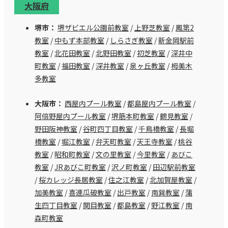
大阪府
堺市：
堺ザビエル公園前教室
/
上野芝教室
/
鳳第2
教室
/
中もず本部教室
/
しらさぎ教室
/
新金岡駅前
教室
/
北花田教室
/
北野田教室
/
初芝教室
/
深井中
町教室
/
福田教室
/
深井教室
/
泉ヶ丘教室
/
栂美木
多教室
大阪市：
西屋内プール教室
/
都島屋内プール教室
/
阿倍野屋内プール教室
/
堺筋本町教室
/
鶴見教室
/
野田阪神教室
/
谷町四丁目教室
/
千鳥橋教室
/
長堀
橋教室
/
堀江教室
/
弁天町教室
/
天王寺教室
/
桃谷
教室
/
昭和町教室
/
文の里教室
/
今里教室
/
あびこ
教室
/
JRあびこ町教室
/
沢ノ町教室
/
田辺駅前教室
/
桜カレッジ長居教室
/
住之江教室
/
北加賀屋教室
/
加美教室
/
喜連瓜破教室
/
出戸教室
/
南巽教室
/
蒲
生四丁目教室
/
関目教室
/
都島教室
/
野江教室
/
南
森町教室