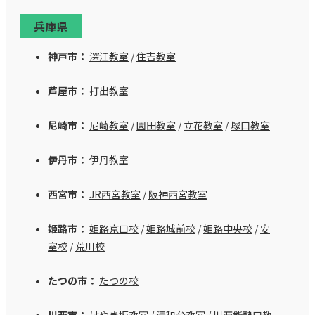
兵庫県
神戸市：
深江教室
/
住吉教室
芦屋市：
打出教室
尼崎市：
尼崎教室
/
園田教室
/
立花教室
/
塚口教室
伊丹市：
伊丹教室
西宮市：
JR西宮教室
/
阪神西宮教室
姫路市：
姫路京口校
/
姫路城前校
/
姫路中央校
/
安
室校
/
荒川校
たつの市：
たつの校
川西市：
けやき坂教室
/
清和台教室
/
川西能勢口教