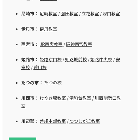
尼崎市：
尼崎教室
/
園田教室
/
立花教室
/
塚口教室
伊丹市：
伊丹教室
西宮市：
JR西宮教室
/
阪神西宮教室
姫路市：
姫路京口校
/
姫路城前校
/
姫路中央校
/
安
室校
/
荒川校
たつの市：
たつの校
川西市：
けやき坂教室
/
清和台教室
/
川西能勢口教
室
川辺郡：
差組本部教室
/
つつじが丘教室