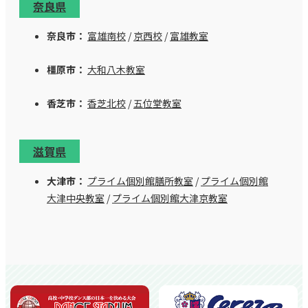
奈良県
奈良市：
富雄南校
/
京西校
/
富雄教室
橿原市：
大和八木教室
香芝市：
香芝北校
/
五位堂教室
滋賀県
大津市：
プライム個別館膳所教室
/
プライム個別館
大津中央教室
/
プライム個別館大津京教室