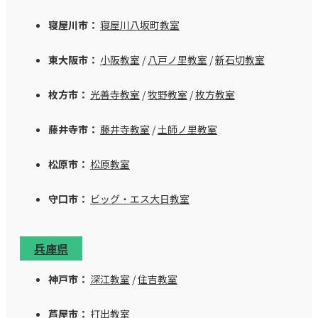
寝屋川市：
寝屋川八坂町教室
東大阪市：
小阪教室
/
八戸ノ里教室
/
新石切教室
枚方市：
光善寺教室
/
牧野教室
/
枚方教室
藤井寺市：
藤井寺教室
/
土師ノ里教室
松原市：
松原教室
守口市：
ビッグ・エス大日教室
兵庫県
神戸市：
深江教室
/
住吉教室
芦屋市：
打出教室