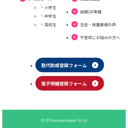
└ ⼩学⽣
成績UP実績
└ 中学⽣
└ ⾼校⽣
⽣徒・保護者様の声
不登校にお悩みの⽅へ
塾代助成登録フォーム
電⼦明細登録フォーム
© 2024 personalsupport Co.,Ltd.