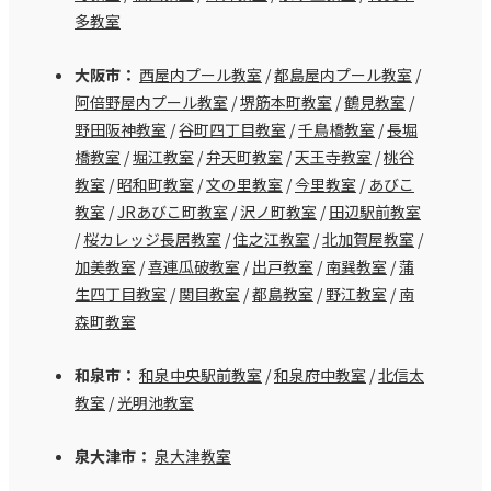
多教室
大阪市：
西屋内プール教室
/
都島屋内プール教室
/
阿倍野屋内プール教室
/
堺筋本町教室
/
鶴見教室
/
野田阪神教室
/
谷町四丁目教室
/
千鳥橋教室
/
長堀
橋教室
/
堀江教室
/
弁天町教室
/
天王寺教室
/
桃谷
教室
/
昭和町教室
/
文の里教室
/
今里教室
/
あびこ
教室
/
JRあびこ町教室
/
沢ノ町教室
/
田辺駅前教室
/
桜カレッジ長居教室
/
住之江教室
/
北加賀屋教室
/
加美教室
/
喜連瓜破教室
/
出戸教室
/
南巽教室
/
蒲
生四丁目教室
/
関目教室
/
都島教室
/
野江教室
/
南
森町教室
和泉市：
和泉中央駅前教室
/
和泉府中教室
/
北信太
教室
/
光明池教室
泉大津市：
泉大津教室