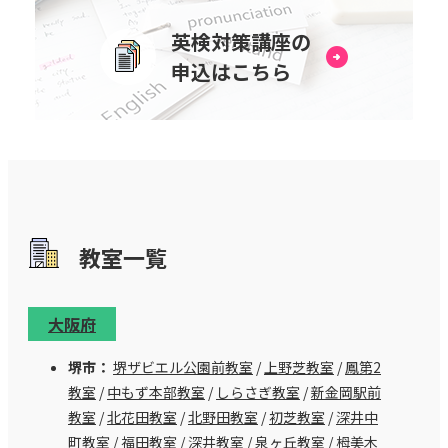
英検対策講座の
申込はこちら
教室⼀覧
大阪府
堺市：
堺ザビエル公園前教室
/
上野芝教室
/
鳳第2
教室
/
中もず本部教室
/
しらさぎ教室
/
新金岡駅前
教室
/
北花田教室
/
北野田教室
/
初芝教室
/
深井中
町教室
/
福田教室
/
深井教室
/
泉ヶ丘教室
/
栂美木