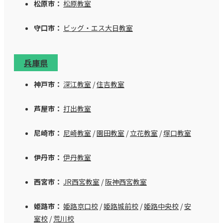
松原市：
松原教室
守口市：
ビッグ・エス大日教室
兵庫県
神戸市：
深江教室
/
住吉教室
芦屋市：
打出教室
尼崎市：
尼崎教室
/
園田教室
/
立花教室
/
塚口教室
伊丹市：
伊丹教室
西宮市：
JR西宮教室
/
阪神西宮教室
姫路市：
姫路京口校
/
姫路城前校
/
姫路中央校
/
安
室校
/
荒川校